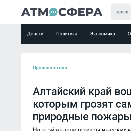
Деньги
Политика
Экономика
О
Происшествия
Алтайский край вош
которым грозят с
природные пожар
На этой неделе пожары высоких к