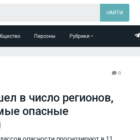
бщество
Персоны
Рубрики
0
ел в число регионов,
амые опасные
ы
лассов опасности прогнозируют в 11