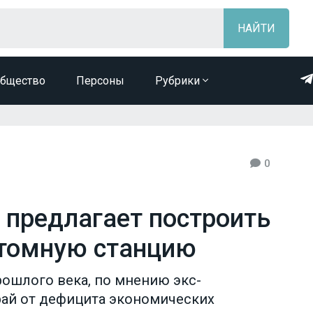
бщество
Персоны
Рубрики
0
 предлагает построить
атомную станцию
прошлого века, по мнению экс-
край от дефицита экономических