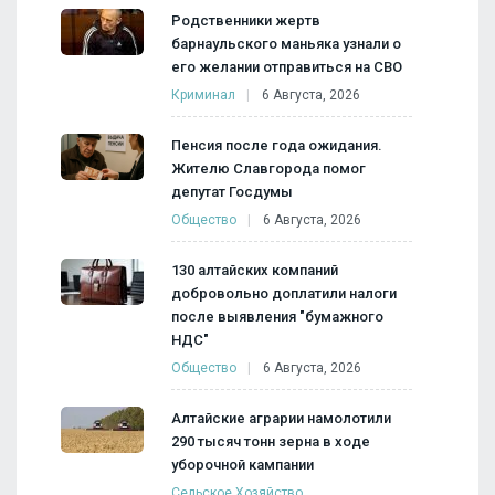
Родственники жертв
барнаульского маньяка узнали о
его желании отправиться на СВО
Криминал
6 Августа, 2026
Пенсия после года ожидания.
Жителю Славгорода помог
депутат Госдумы
Общество
6 Августа, 2026
130 алтайских компаний
добровольно доплатили налоги
после выявления "бумажного
НДС"
Общество
6 Августа, 2026
Алтайские аграрии намолотили
290 тысяч тонн зерна в ходе
уборочной кампании
Сельское Хозяйство