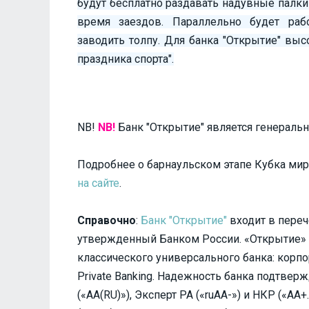
будут бесплатно раздавать надувные палки
время заездов. Параллельно будет рабо
заводить толпу. Для банка "Открытие" вы
праздника спорта".
NB!
NB!
Банк "Открытие" является генеральн
Подробнее о барнаульском этапе Кубка мира
на сайте
.
Справочно
:
Банк "Открытие"
входит в пере
утвержденный Банком России. «Открытие» 
классического универсального банка: корп
Private Banking. Надежность банка подтвер
(«АА(RU)»), Эксперт РА («ruAA-») и НКР («А