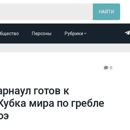
бщество
Персоны
Рубрики
0
арнаул готов к
Кубка мира по гребле
оэ