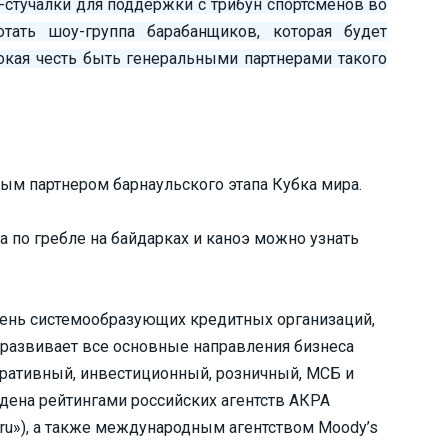
-стучалки для поддержки с трибун спортсменов во
тать шоу-группа барабанщиков, которая будет
сокая честь быть генеральными партнерами такого
ым партнером барнаульского этапа Кубка мира.
 по гребле на байдарках и каноэ можно узнать
чень системообразующих кредитных организаций,
развивает все основные направления бизнеса
оративный, инвестиционный, розничный, МСБ и
ждена рейтингами российских агентств АКРА
A+.ru»), а также международным агентством Moody’s