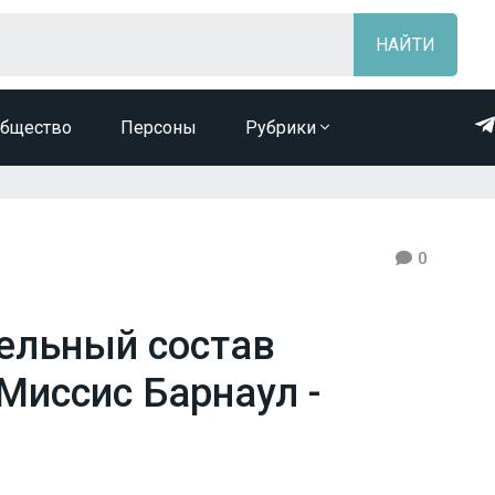
бщество
Персоны
Рубрики
0
ельный состав
Миссис Барнаул -