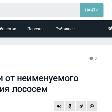
бщество
Персоны
Рубрики
0
и от неименуемого
ия лососем