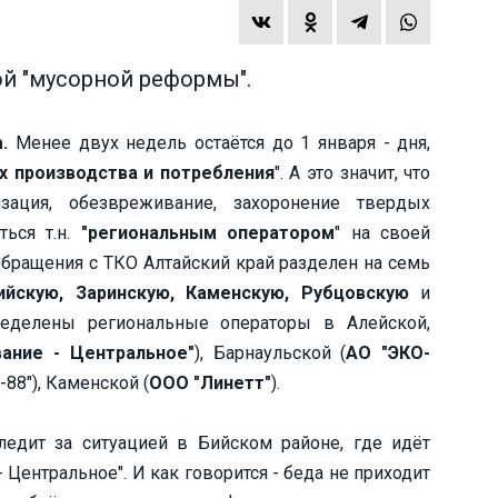
ой "мусорной реформы".
.
Менее двух недель остаётся до 1 января - дня,
х производства и потребления
". А это значит, что
лизация, обезвреживание, захоронение твердых
ться т.н.
"региональным оператором
" на своей
обращения с ТКО Алтайский край разделен на семь
ийскую, Заринскую, Каменскую, Рубцовскую
и
ределены региональные операторы в Алейской,
ание - Центральное"
), Барнаульской (
АО "ЭКО-
-88"), Каменской (
ООО "Линетт"
).
едит за ситуацией в Бийском районе, где идёт
Центральное". И как говорится - беда не приходит