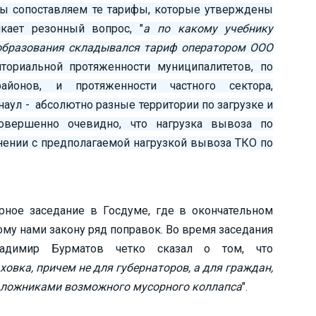
мы сопоставляем те тарифы, которые утверждены
кает резонный вопрос, "
а по какому учебнику
образования складывался тариф оператором ООО
ториальной протяженности муниципалитетов, по
айонов, и протяженности частного сектора,
наул - абсолютно разные территории по загрузке и
овершенно очевидно, что нагрузка вывоза по
внении с предполагаемой нагрузкой вывоза ТКО по
арное заседание в Госдуме, где в окончательном
му нами закону ряд поправок. Во время заседания
ладимир Бурматов четко сказал о том, что
овка, причем не для губернаторов, а для граждан,
аложниками возможного мусорного коллапса
".