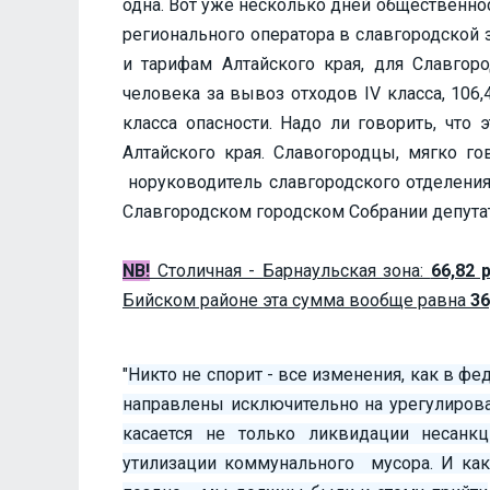
одна. Вот уже несколько дней общественнос
регионального оператора в славгородской 
и тарифам Алтайского края, для Славгор
человека за вывоз отходов IV класса, 106
класса опасности. Надо ли говорить, что
Алтайского края. Славогородцы, мягко г
норуководитель славгородского отделения
Славгородском городском Собрании депута
NB!
Столичная - Барнаульская зона:
66,82 
Бийском районе эта сумма вообще равна
36
"
Никто не спорит - все изменения, как в фе
направлены исключительно на урегулирова
касается не только ликвидации несанк
утилизации коммунального мусора. И как 