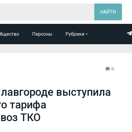
бщество
Персоны
Рубрики
0
 Славгороде выступила
о тарифа
ывоз ТКО