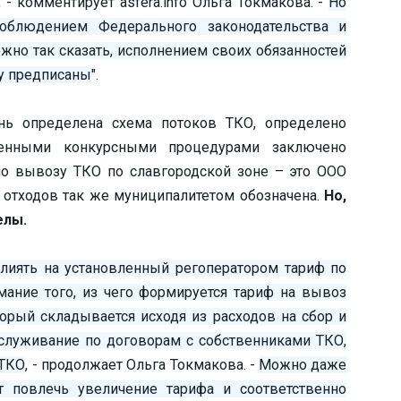
, - комментирует asfera.info Ольга Токмакова. -
Но
облюдением Федерального законодательства и
но так сказать, исполнением своих обязанностей
у предписаны
".
нь определена схема потоков ТКО, определено
денными конкурсными процедурами заключено
о вывозу ТКО по славгородской зоне – это ООО
я отходов так же муниципалитетом обозначена.
Но,
елы.
лиять на установленный регоператором тариф по
мание того, из чего формируется тариф на вывоз
оторый складывается исходя из расходов на сбор и
бслуживание по договорам с собственниками ТКО,
 ТКО
, - продолжает Ольга Токмакова. -
Можно даже
т повлечь увеличение тарифа и соответственно