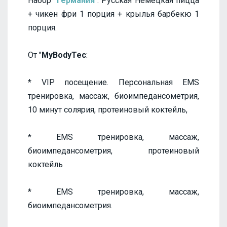
Набор "
Германия
": Русская Немецкая пицца
+ чикен фри 1 порция + крылья барбекю 1
порция.
От "
MyBodyTec
:
* VIP посещение. Персональная EMS
тренировка, массаж, биоимпедансометрия,
10 минут солярия, протеиновый коктейль,
* EMS тренировка, массаж,
биоимпедансометрия, протеиновый
коктейль
* EMS тренировка, массаж,
биоимпедансометрия.