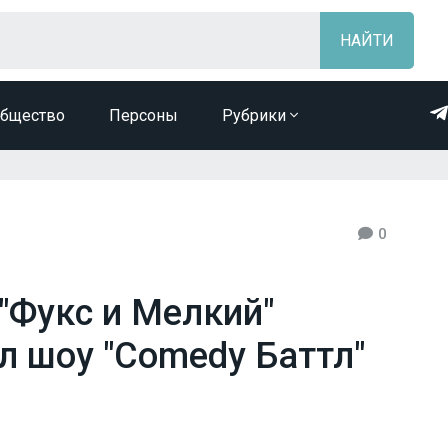
бщество
Персоны
Рубрики
0
"Фукс и Мелкий"
л шоу "Comedy Баттл"