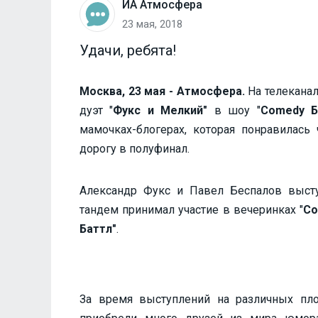
ИА Атмосфера
23 мая, 2018
Удачи, ребята!
Москва, 23 мая - Атмосфера.
На телекана
дуэт "
Фукс и Мелкий"
в шоу "
Comedy Б
мамочках-блогерах, которая понравилас
дорогу в полуфинал.
Александр Фукс и Павел Беспалов высту
тандем принимал участие в вечеринках "
Co
Баттл"
.
За время выступлений на различных пл