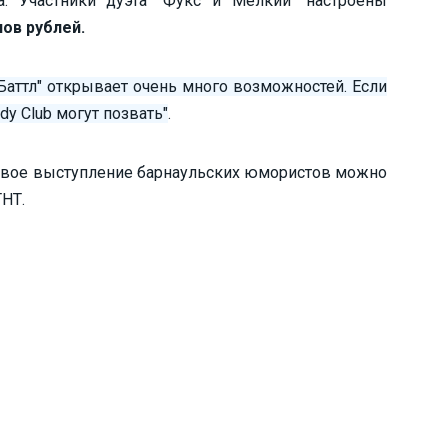
. Участники дуэта "Фукс и Мелкий" настроены
нов рублей.
Баттл" открывает очень много возможностей. Если
y Club могут позвать"
.
овое выступление барнаульских юмористов можно
ТНТ.