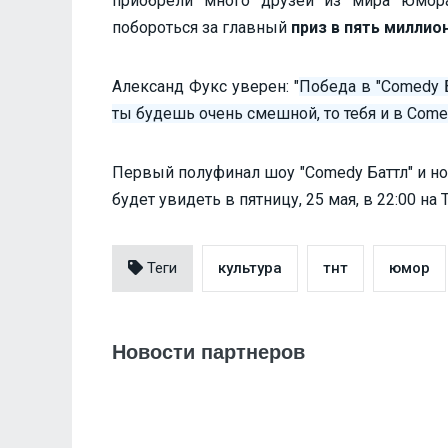
приобрели много друзей из мира юмора
побороться за главный
приз в пять миллио
Александ Фукс уверен: "
Победа в "Сomedy 
ты будешь очень смешной, то тебя и в Comed
Первый полуфинал шоу "Comedy Баттл" и н
будет увидеть в пятницу, 25 мая, в 22:00 на 
Теги
культура
тнт
юмор
Новости партнеров