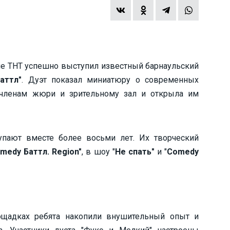
ле ТНТ успешно выступил известный барнаульский
аттл"
. Дуэт показал миниатюру о современных
ь членам жюри и зрительному зал и открыла им
пают вместе более восьми лет. Их творческий
medy Баттл. Region"
, в шоу "
Не спать"
и "
Comedy
ощадках ребята накопили внушительный опыт и