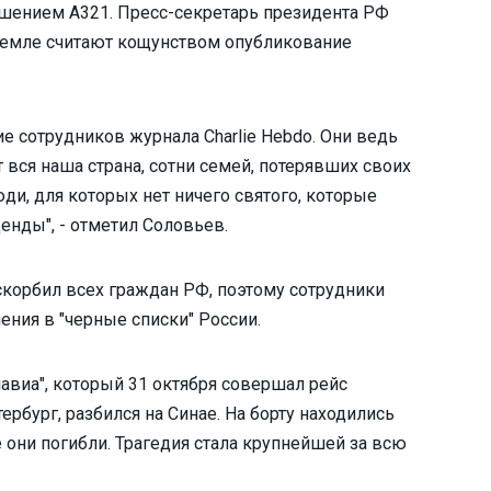
ушением А321. Пресс-секретарь президента РФ
Кремле считают кощунством опубликование
е сотрудников журнала Charlie Hebdo. Они ведь
 вся наша страна, сотни семей, потерявших своих
люди, для которых нет ничего святого, которые
енды", - отметил Соловьев.
оскорбил всех граждан РФ, поэтому сотрудники
ния в "черные списки" России.
авиа", который 31 октября совершал рейс
рбург, разбился на Синае. На борту находились
 они погибли. Трагедия стала крупнейшей за всю