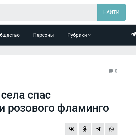
бщество
Персоны
Рубрики
0
села спас
аи розового фламинго