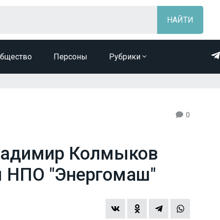
бщество
Персоны
Рубрики
0
ладимир Колмыков
ы НПО "Энергомаш"