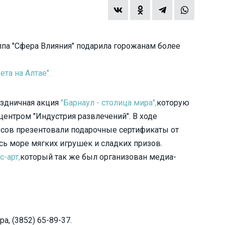
ппа "Сфера Влияния" подарила горожанам более
та на Алтае".
аздничная акция
"Барнаул - столица мира",
которую
центром "Индустрия развлечений". В ходе
рсов презентовали подарочные сертификаты от
ось море мягких игрушек и сладких призов.
-арт,
который так же был организован медиа-
, (3852) 65-89-37.