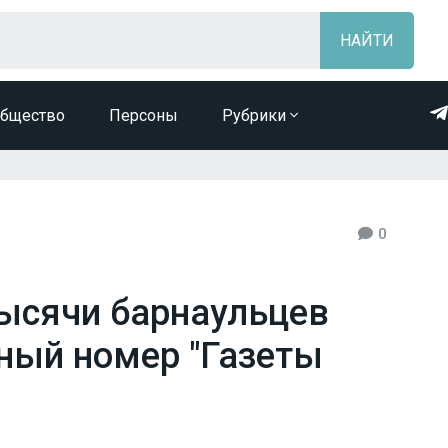
бщество
Персоны
Рубрики
0
тысячи барнаульцев
ный номер "Газеты