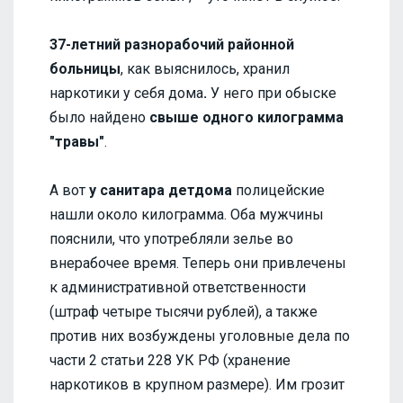
37-летний разнорабочий районной
больницы
,
как выяснилось, хранил
наркотики у себя дома
.
У него при обыске
было найдено
свыше одного килограмма
"травы"
.
А вот
у санитара детдома
полицейские
нашли около килограмма. Оба мужчины
пояснили, что употребляли зелье во
внерабочее время. Теперь они привлечены
к административной ответственности
(штраф четыре тысячи рублей), а также
против них возбуждены уголовные дела по
части 2 статьи 228 УК РФ (хранение
наркотиков в крупном размере). Им грозит