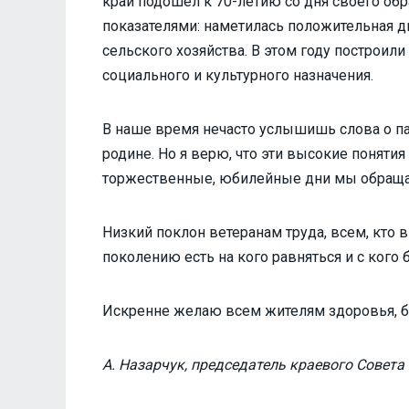
край подошел к 70-летию со дня своего о
показателями: наметилась положительная д
сельского хозяйства. В этом году построил
социального и культурного назначения.
В наше время нечасто услышишь слова о па
родине. Но я верю, что эти высокие понят
торжественные, юбилейные дни мы обраща
Низкий поклон ветеранам труда, всем, кто 
поколению есть на кого равняться и с кого 
Искренне желаю всем жителям здоровья, бл
А. Назарчук,
председатель краевого Совета