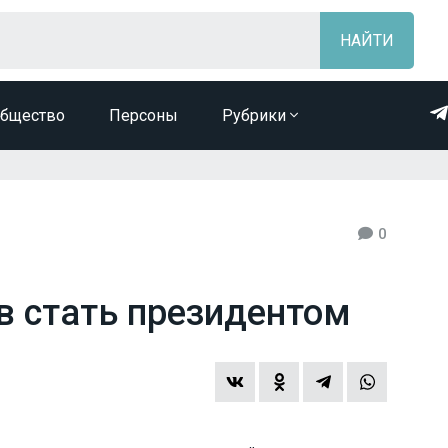
бщество
Персоны
Рубрики
0
в стать президентом