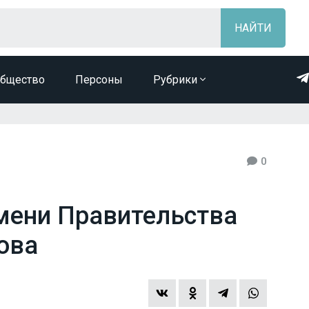
бщество
Персоны
Рубрики
0
мени Правительства
ова