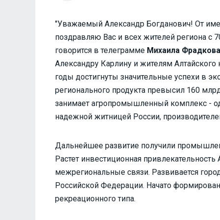
"Уважаемый Александр Богданович! От им
поздравляю Вас и всех жителей региона с 70
говорится в телеграмме
Михаила Фрадков
Александру Карлину и жителям Алтайского к
годы достигнуты значительные успехи в эк
регионального продукта превысил 160 млрд
занимает агропромышленный комплекс - оди
надежной житницей России, производител
Дальнейшее развитие получили промышленнос
Растет инвестиционная привлекательность 
межрегиональные связи. Развивается город
Российской Федерации. Haчато формирован
рекреационного типа.