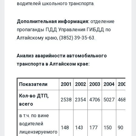
водителей школьного транспорта.
Дополнительная информация:
отделение
пропаганды ПДД Управления ГИБДД по
Алтайскому краю, (3852) 39-35-63.
Анализ аварийности автомобильного
транспорта в Алтайском крае:
Показатели
2001
2002
2003
2004
2005
2
Кол-во ДТП,
2538
2354
4706
5027
4689
4
всего
в т.ч. по вине
водителей
148
143
177
150
90
8
лицензируемого