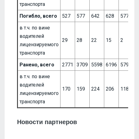
транспорта
Погибло, всего
527
577
642
628
577
4
в т.ч. по вине
водителей
29
28
22
15
2
3
лицензируемого
транспорта
Ранено, всего
2771
3709
5598
6196
5793
5
в т.ч. по вине
водителей
170
159
224
206
118
1
лицензируемого
транспорта
Новости партнеров