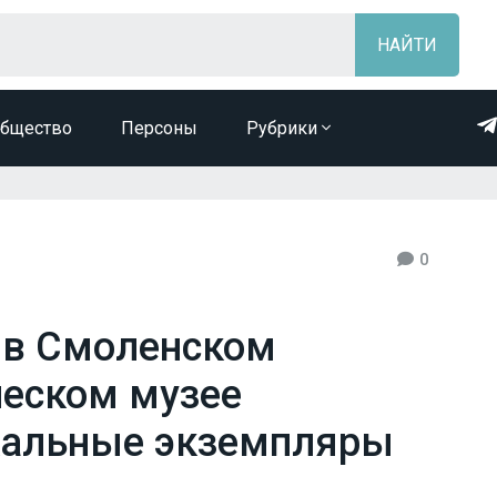
бщество
Персоны
Рубрики
0
 в Смоленском
ческом музее
кальные экземпляры