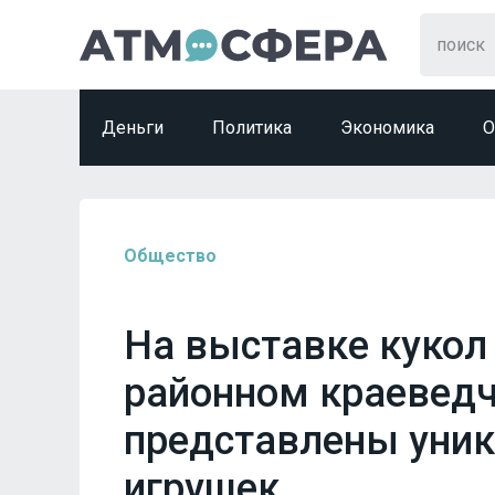
Деньги
Политика
Экономика
О
Общество
На выставке кукол
районном краевед
представлены уни
игрушек