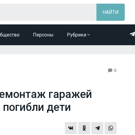
бщество
Персоны
Рубрики
0
демонтаж гаражей
е погибли дети