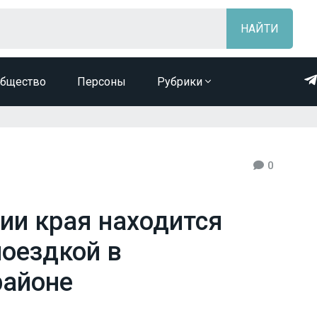
бщество
Персоны
Рубрики
0
ии края находится
поездкой в
районе