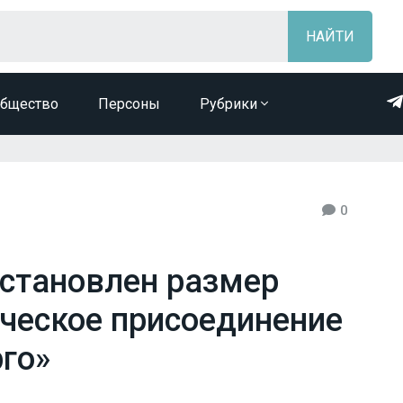
бщество
Персоны
Рубрики
0
установлен размер
ическое присоединение
го»