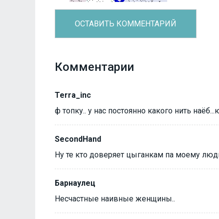
Комментарии
Terra_inc
ф топку.. у нас постоянно какого нить наёб...
SecondHand
Ну те кто доверяет цыганкам па моему люд
Барнаулец
Несчастные наивные женщины..