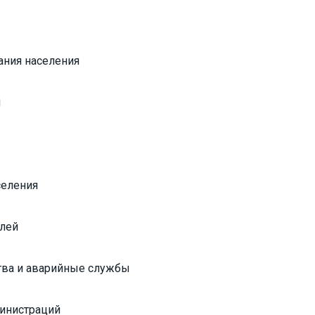
ания населения
й
селения
елей
тва и аварийные службы
инистраций