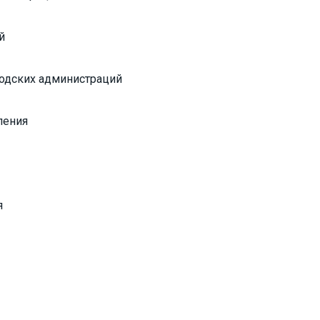
й
одских администраций
ления
я