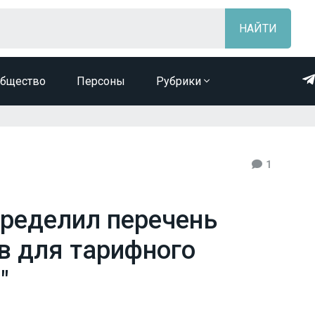
бщество
Персоны
Рубрики
1
пределил перечень
в для тарифного
"