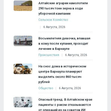
Алтайские аграрии намолотили
290 тысяч тонн зерна в ходе
уборочной кампании
Сельское Хозяйство
6 Августа, 2026
Восьмилетняя девочка, впавшая
в кому после купания, проходит
лечение в Барнауле
Происшествия
6 Августа, 2026
На снос дома в историческом
центре Барнаула планируют
выделить около 860 тысяч
рублей
Общество
6 Августа, 2026
Опасный тренд. В Алтайском крае
пациенты с раком отказываются
от операций из‑за советов ИИ