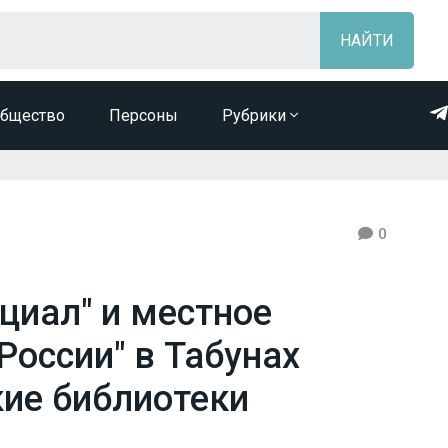
бщество
Персоны
Рубрики
0
циал" и местное
России" в Табунах
ие библиотеки