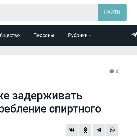
бщество
Персоны
Рубрики
0
же задерживать
ребление спиртного