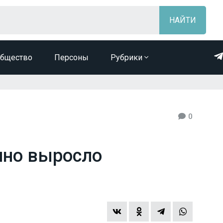
бщество
Персоны
Рубрики
0
нно выросло