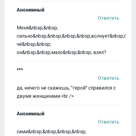
Анонимный
Ответить
Меня&nbsp;&nbsp;
сильно&nbsp;&nbsp;&nbsp;&nbsp;волнует&nbsp;&nbsp
чё&nbsp;&nbsp;
он&nbsp;&nbsp;мало&nbsp;&nbsp; взял?
***
Ответить
да, ничего не скажешь, "герой" справился с
двумя женщинами.<br />
Анонимный
Ответить
сами&nbsp;&nbsp;&nbsp;&nbsp;