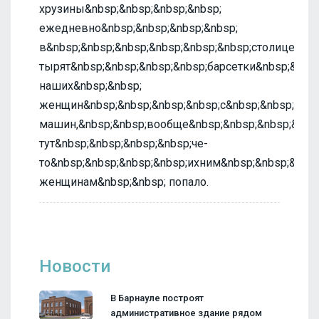
хрузины&nbsp;&nbsp;&nbsp;&nbsp;
ежедневно&nbsp;&nbsp;&nbsp;&nbsp;
в&nbsp;&nbsp;&nbsp;&nbsp;&nbsp;&nbsp;столице&nbs
тырят&nbsp;&nbsp;&nbsp;&nbsp;барсетки&nbsp;&nbsp
наших&nbsp;&nbsp;
женщин&nbsp;&nbsp;&nbsp;&nbsp;с&nbsp;&nbsp;
машин,&nbsp;&nbsp;вообще&nbsp;&nbsp;&nbsp;&nbsp
тут&nbsp;&nbsp;&nbsp;&nbsp;че-
то&nbsp;&nbsp;&nbsp;&nbsp;ихним&nbsp;&nbsp;&nbsp
женщинам&nbsp;&nbsp; попало.
Новости
В Барнауле построят
административное здание рядом