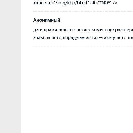
<img src="/img/kbp/bl.gif" alt="*NO*" />
Анонимный
да и правильно. не потянем мы еще раз евро
а мы за него порадуемся! все-таки у него ш