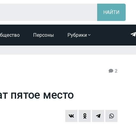
бщество
Персоны
Рубрики
2
ат пятое место