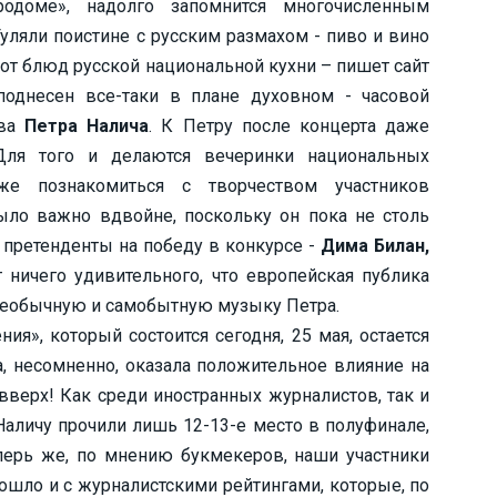
одоме», надолго запомнится многочисленным
уляли поистине с русским размахом - пиво и вино
 от блюд русской национальной кухни – пишет сайт
однесен все-таки в плане духовном - часовой
ива
Петра Налича
. К Петру после концерта даже
Для того и делаются вечеринки национальных
же познакомиться с творчеством участников
ыло важно вдвойне, поскольку он пока не столь
 претенденты на победу в конкурсе -
Дима Билан,
т ничего удивительного, что европейская публика
 необычную и самобытную музыку Петра.
я», который состоится сегодня, 25 мая, остается
, несомненно, оказала положительное влияние на
вверх! Как среди иностранных журналистов, так и
Наличу прочили лишь 12-13-е место в полуфинале,
перь же, по мнению букмекеров, наши участники
ошло и с журналистскими рейтингами, которые, по