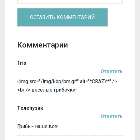
Комментарии
1ris
Ответить
<img src="/img/kbp/bm.gif" alt="*CRAZY*" />
<br /> весёлые грибочки!
Телепузик
Ответить
Грибы- наше все!