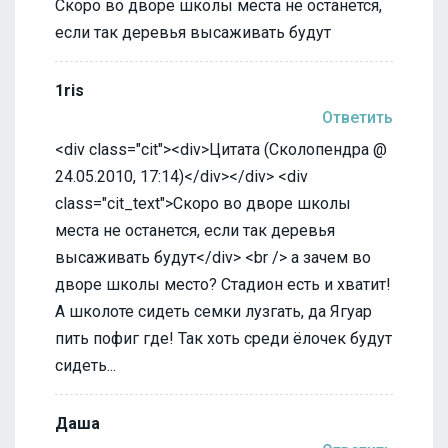
Скоро во дворе школы места не останется,
если так деревья высаживать будут
1ris
Ответить
<div class="cit"><div>Цитата (Сколопендра @
24.05.2010, 17:14)</div></div> <div
class="cit_text">Скоро во дворе школы
места не останется, если так деревья
высаживать будут</div> <br /> а зачем во
дворе школы место? Стадион есть и хватит!
А школоте сидеть семки лузгать, да Ягуар
пить пофиг где! Так хоть среди ёлочек будут
сидеть...
Даша