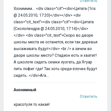
Ответить
Хххмммм.... <div class="cit"><div>Цитата (1ris
@ 24.05.2010, 17:20)</div></div> <div
class="cit_text"><div class="cit"><div>Цитата
(Сколопендра @ 24.05.2010, 17:14)</div>
</div> <div class="cit_text">Скоро во дворе
школы места не останется, если так деревья
высаживать будут</div> <br /> а зачем во
дворе школы место? Стадион есть и хватит!
А школоте сидеть семки лузгать, да Ягуар
пить пофиг где! Так хоть среди ёлочек будут
сидеть...</div>Ага....
Анонимный
Ответить
красотуля то какая!