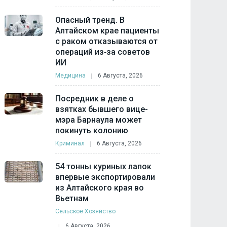
Опасный тренд. В
Алтайском крае пациенты
с раком отказываются от
операций из‑за советов
ИИ
Медицина
6 Августа, 2026
Посредник в деле о
взятках бывшего вице-
мэра Барнаула может
покинуть колонию
Криминал
6 Августа, 2026
54 тонны куриных лапок
впервые экспортировали
из Алтайского края во
Вьетнам
Сельское Хозяйство
6 Августа, 2026