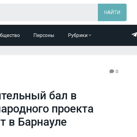
бщество
Персоны
Рубрики
0
тельный бал в
ародного проекта
т в Барнауле