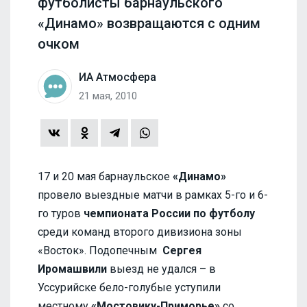
футболисты барнаульского
«Динамо» возвращаются с одним
очком
ИА Атмосфера
21 мая, 2010
17 и 20 мая барнаульское
«Динамо»
провело выездные матчи в рамках 5-го и 6-
го туров
чемпионата России по футболу
среди команд второго дивизиона зоны
«Восток». Подопечным
Сергея
Иромашвили
выезд не удался – в
Уссурийске бело-голубые уступили
местному
«Мостовику-Приморье»
со