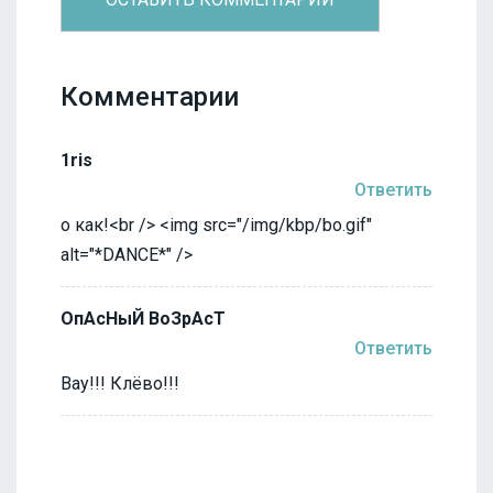
Комментарии
1ris
Ответить
о как!<br /> <img src="/img/kbp/bo.gif"
alt="*DANCE*" />
ОпАсНыЙ ВоЗрАсТ
Ответить
Вау!!! Клёво!!!