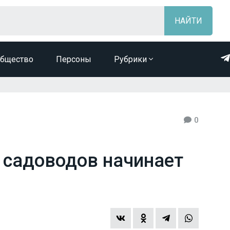
бщество
Персоны
Рубрики
0
 садоводов начинает
о