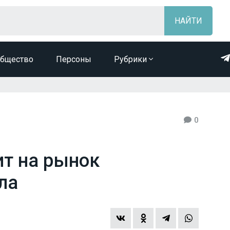
бщество
Персоны
Рубрики
0
т на рынок
ла