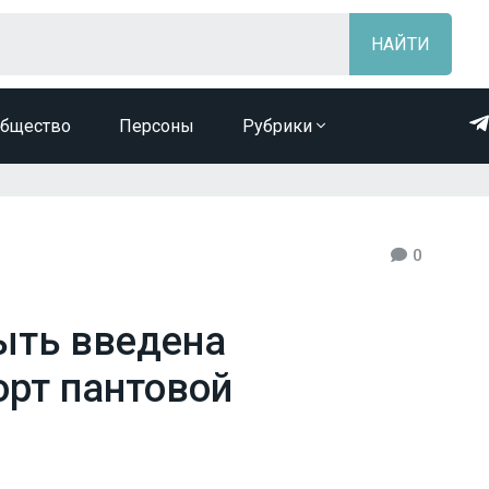
бщество
Персоны
Рубрики
0
ыть введена
орт пантовой