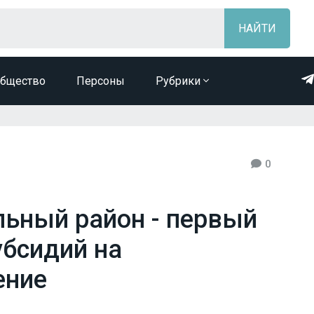
бщество
Персоны
Рубрики
0
ьный район - первый
убсидий на
ение