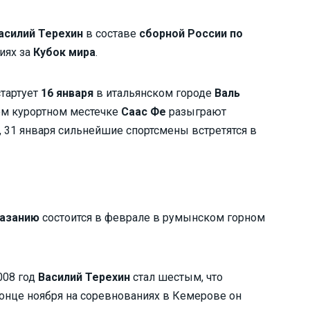
асилий Терехин
в составе
сборной России по
иях за
Кубок мира
.
тартует
16 января
в итальянском городе
Валь
ом курортном местечке
Саас Фе
разыграют
, 31 января сильнейшие спортсмены встретятся в
лазанию
состоится в феврале в румынском горном
008 год
Василий Терехин
стал шестым, что
конце ноября на соревнованиях в Кемерове он