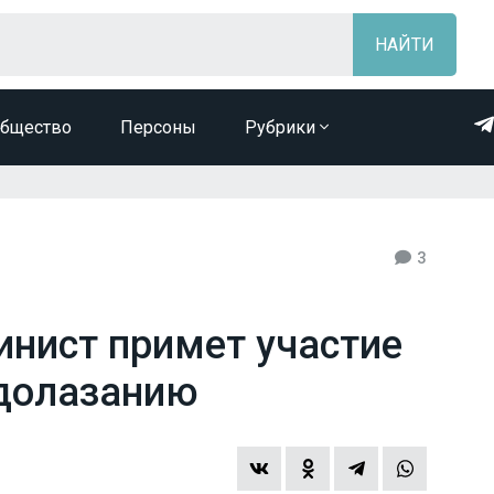
бщество
Персоны
Рубрики
3
инист примет участие
едолазанию