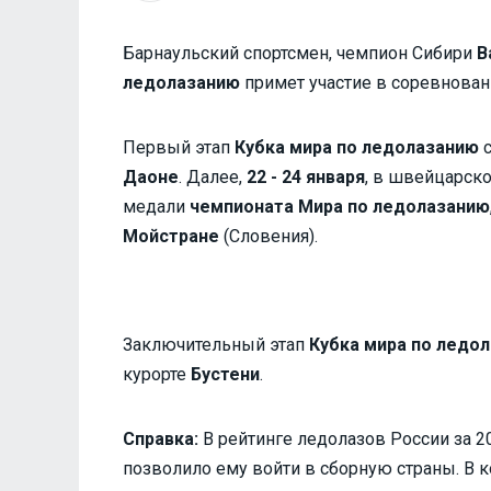
Барнаульский спортсмен, чемпион Сибири
В
ледолазанию
примет участие в соревнован
Первый этап
Кубка мира по ледолазанию
с
Даоне
. Далее,
22 - 24 января
, в швейцарск
медали
чемпионата Мира по ледолазанию
Мойстране
(Словения).
Заключительный этап
Кубка мира по ледо
курорте
Бустени
.
Справка:
В рейтинге ледолазов России за 2
позволило ему войти в сборную страны. В 