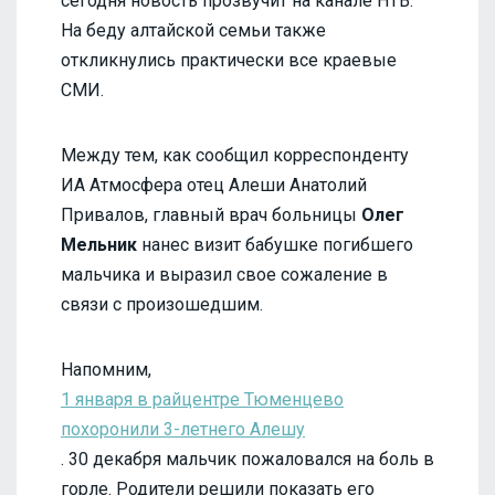
сегодня новость прозвучит на канале НТВ.
На беду алтайской семьи также
откликнулись практически все краевые
СМИ.
Между тем, как сообщил корреспонденту
ИА Атмосфера отец Алеши Анатолий
Привалов, главный врач больницы
Олег
Мельник
нанес визит бабушке погибшего
мальчика и выразил свое сожаление в
связи с произошедшим.
Напомним,
1 января в райцентре Тюменцево
похоронили 3-летнего Алешу
. 30 декабря мальчик пожаловался на боль в
горле. Родители решили показать его