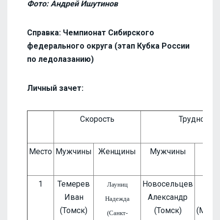
Фото: Андрей Ишутинов
Справка:
Чемпионат Сибирского
федерального округа (этап Кубка России
по ледолазанию)
Личный зачет:
Скорость
Трудность
Место
Мужчины
Женщины
Мужчины
Же
1
Темерев
Новосельцев
Мас
Лауниц
Иван
Александр
Ана
Надежда
(Томск)
(Томск)
(Магн
(Санкт-