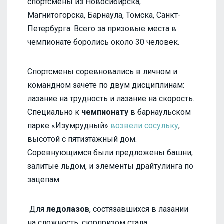
спортсмены из Новосибирска,
Магнитогорска, Барнаула, Томска, Санкт-
Петербурга. Всего за призовые места в
чемпионате боролись около 30 человек.
Спортсмены соревновались в личном и
командном зачете по двум дисциплинам:
лазание на трудность и лазание на скорость.
Специально к
чемпионату
в барнаульском
парке «Изумрудный»
возвели сосульку
,
высотой с пятиэтажный дом.
Соревнующимся были предложены башни,
залитые льдом, и элементы драйтулинга по
зацепам.
Для
ледолазов
, состязавшихся в лазании
на сложность, сюрпризом стала