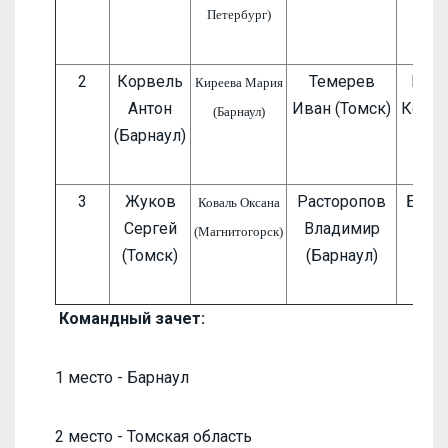
Петербург)
2
Корвель
Темерев
Про
Киреева Мария
Антон
Иван (Томск)
Ксени
(Барнаул)
(Барнаул)
3
Жуков
Расторопов
Борз
Коваль Оксана
Сергей
Владимир
(Ба
(Магнитогорск)
(Томск)
(Барнаул)
Командный зачет:
1 место - Барнаул
2 место - Томская область