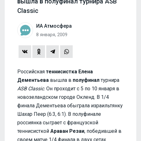
вышла в полуфинал турнира ASB
Classic
ИА Атмосфера
8 января, 2009
Российская
теннисистка Елена
Дементьева
вышла в
полуфинал
турнира
ASB Classic
. Он проходит с 5 по 10 января в
новозеландском городе Окленд. В 1/4
финала Дементьева обыграла израильтянку
Шахар Пеер (6:3, 6:1). В полуфинале
россиянка сыграет с французской
теннисисткой
Араван Резаи
, победившей в
своем матче 1/4 финала в двух сетах