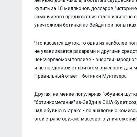
летнюю дочь Амаль, а богатый саудовский
купить за 10 миллионов долларов "историче
заманчивого предложения стало известно о
уничтожили ботинки аз-Зейди при попытках 
Что касается шуток, то одна из наиболее п
не улавливается радарами и другими средс
неисчерпаемом топливе - энергии народног
и не представляет при этом опасности для м
Правильный ответ - ботинки Мунтазера.
Другая, не менее популярная "обувная шутка
"ботинкометания" аз-Зейди в США будет со
над обувью в Ираке - по аналогии с комисс
этой стране оружие массового уничтожения"