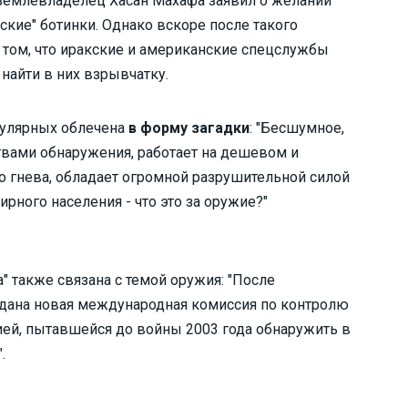
 землевладелец Хасан Махафа заявил о желании
ские" ботинки. Однако вскоре после такого
 том, что иракские и американские спецслужбы
найти в них взрывчатку.
опулярных облечена
в форму загадки
: "Бесшумное,
твами обнаружения, работает на дешевом и
о гнева, обладает огромной разрушительной силой
ирного населения - что это за оружие?"
" также связана с темой оружия: "После
здана новая международная комиссия по контролю
ией, пытавшейся до войны 2003 года обнаружить в
.