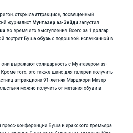
регон, открыла аттракцион, посвященный
кий журналист
Мунтазер аз-Зейди
запустил
ша
во время его выступления. Всего за 1 доллар
ой портрет Буша
обувь
с подошвой, испачканной в
й" они выражают солидарность с Мунтазером аз-
Кроме того, это также шанс для галереи получить
частниц аттракциона 91-летняя Марджори Мазер
вольствия можно получить от метания обуви в
й пресс-конференции Буша и иракского премьера