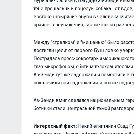
Нури аль-Малики в Багдаде аз-Зейди внезап
тебе прощальный поцелуй, собака... от вдов,
востоке швыряние обуви в человека счита
крайнего неуважения, так же как и сравнени
Между "стрелком" и "мишенью" было рассто
достигли цели: от первого Буш ловко уверн
Пострадала пресс-секретарь американского
глаз микрофоном, сбитым телохранителями 
Аз-Зейди тут же задержали и поместили в 
покалечили при задержании, а позже подве
Аз-Зейди вмиг сделался национальным герое
ботинки стали центральной темой разговор
Интересный факт:
Некий египтянин Саад Г