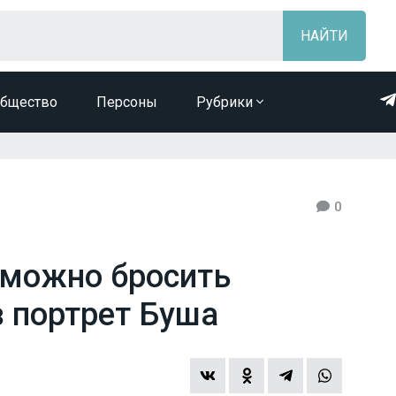
бщество
Персоны
Рубрики
0
 можно бросить
в портрет Буша