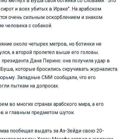
но метнул в Буша свои ботинки со словами: "Это
 сирот и всех убитых в Ираке". На арабском
ется очень сильным оскорблением и знаком
е человека с собакой.
яние около четырех метров, но ботинки не
улся, а второй пролетел выше его головы.
 президента Дана Перино: она получила удар в
Буша, которые бросились скручивать журналиста.
тюрьму. Западные СМИ сообщали, что его
ргли пыткам на допросах.
м во многих странах арабского мира, а его
ов и главным предметом шуток.
умаа пообещал выдать за Аз-Зейди свою 20-