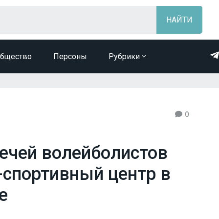
бщество
Персоны
Рубрики
0
ечей волейболистов
-спортивный центр в
е