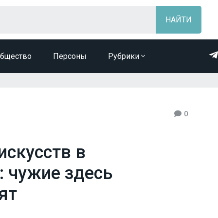
бщество
Персоны
Рубрики
0
искусств в
: чужие здесь
ят