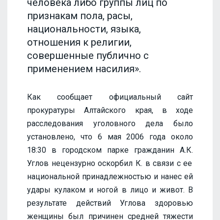
человека либо группы лиц по
признакам пола, расы,
национальности, языка,
отношения к религии,
совершенные публично с
применением насилия».
Как сообщает официальный сайт
прокуратуры Алтайского края, в
ходе
расследования уголовного дела было
установлено, что 6 мая 2006 года около
18
:
30 в городском парке
гражданин А.К.
Углов
нецензурно оскорбил К. в связи с ее
национальной принадлежностью и нанес ей
удар
ы
кулаком
и
ногой в лицо
и
живот. В
результате действий Углова здоровью
женщины
был причинен средней тяжести