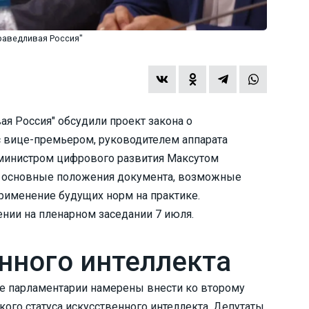
раведливая Россия"
я Россия" обсудили проект закона о
с вице-премьером, руководителем аппарата
министром цифрового развития Максутом
и основные положения документа, возможные
применение будущих норм на практике.
ении на пленарном заседании 7 июля.
нного интеллекта
е парламентарии намерены внести ко второму
кого статуса искусственного интеллекта. Депутаты