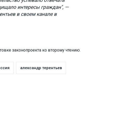
тельство успевало отвечать
ищало интересы граждан", —
ентьев в своем канале в
товке законопроекта ко второму чтению.
оссия
александр терентьев