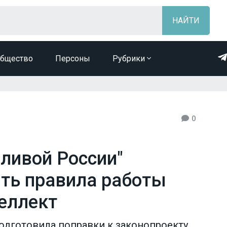
бщество
Персоны
Рубрики
0
ливой России"
ть правила работы
теллект
одготовила поправки к законопроекту