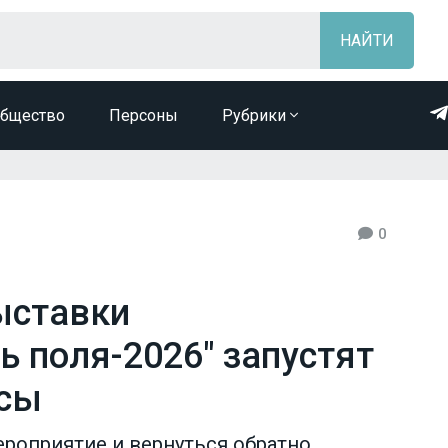
бщество
Персоны
Рубрики
0
ыставки
ь поля-2026" запустят
усы
роприятие и вернуться обратно,