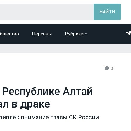
бщество
Персоны
Рубрики
0
в Республике Алтай
ал в драке
привлек внимание главы СК России